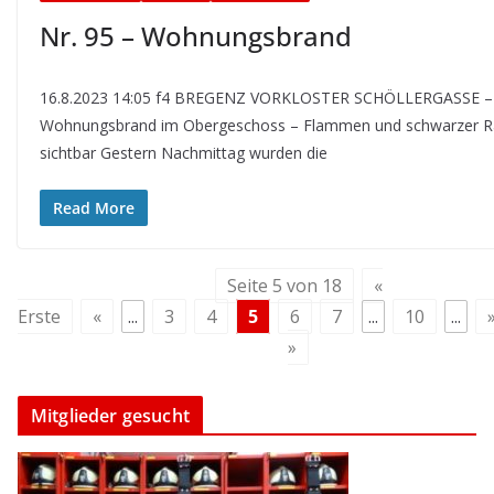
Nr. 95 – Wohnungsbrand
16.8.2023 14:05 f4 BREGENZ VORKLOSTER SCHÖLLERGASSE –
Wohnungsbrand im Obergeschoss – Flammen und schwarzer 
sichtbar Gestern Nachmittag wurden die
Read More
Seite 5 von 18
«
Erste
«
...
3
4
5
6
7
...
10
...
»
Mitglieder gesucht