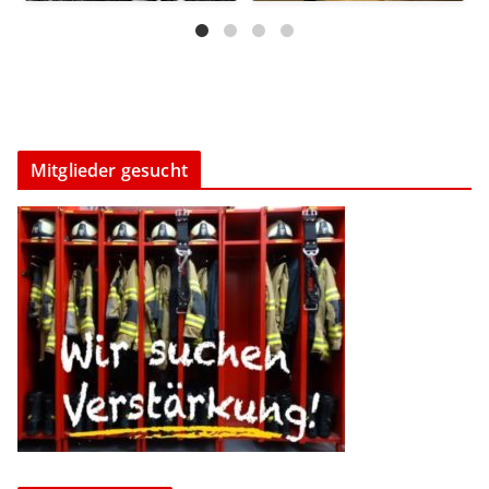
alkoholfreie
...
146
0
134
1
Mitglieder gesucht