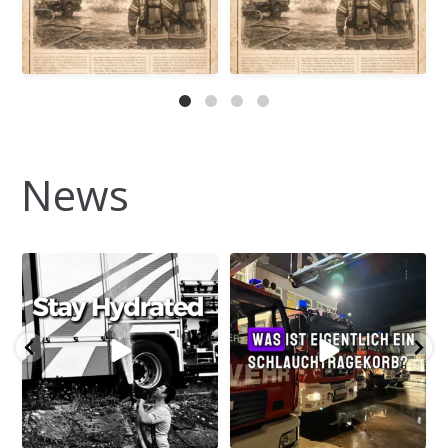
F2 – Brand eines E-Scooters
T21 Bootseinsatz
T1 – Ölspur im
T2 Türöffnung
Kreuzungsbereich
T2 – Türöffnung für den
Außerdem nahmen wir an der
Rettungsdienst
Sternfahrt der BFB teil.
T21 – Medizinischer Notfall auf
...
Ein großes Danke an alle
90
0
Kameradinnen
...
News
57
0
Heiße Tage – denkt an euch!
Schnell zur Einsatzstelle, Korb
absetzen und los geht’s!
Die Temperaturen steigen –
deshalb unser wichtiger Reminder:
Unser Schlauchtragekorb mit C-
Genug trinken!
Druckschläuchen sorgt dafür, dass
die Schlauchleitung zügig und
Gerade bei großer Hitze verliert
ordentlich verlegt werden kann.
unser Körper viel Flüssigkeit. Trinkt
Das spart wertvolle Zeit und
regelmäßig Wasser oder andere
unterstützt einen schnellen
...