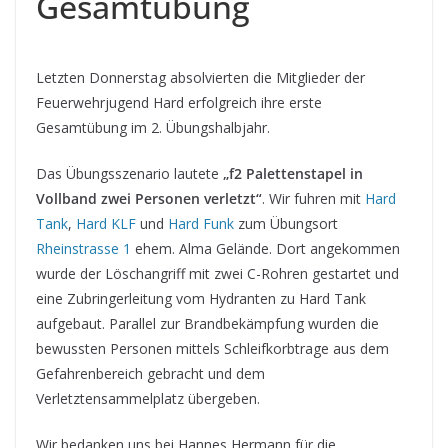
Gesamtübung
Letzten Donnerstag absolvierten die Mitglieder der
Feuerwehrjugend Hard erfolgreich ihre erste
Gesamtübung im 2. Übungshalbjahr.
Das Übungsszenario lautete
„f2
Palettenstapel in
Vollband zwei Personen verletzt“
. Wir fuhren mit
Hard
Tank
,
Hard KLF
und
Hard Funk
zum Übungsort
Rheinstrasse 1
ehem. Alma Gelände. Dort angekommen
wurde der Löschangriff mit zwei C-Rohren gestartet und
eine Zubringerleitung vom Hydranten zu Hard Tank
aufgebaut. Parallel zur Brandbekämpfung wurden die
bewussten Personen mittels Schleifkorbtrage aus dem
Gefahrenbereich gebracht und dem
Verletztensammelplatz übergeben.
Wir bedanken uns bei Hannes Hermann für die