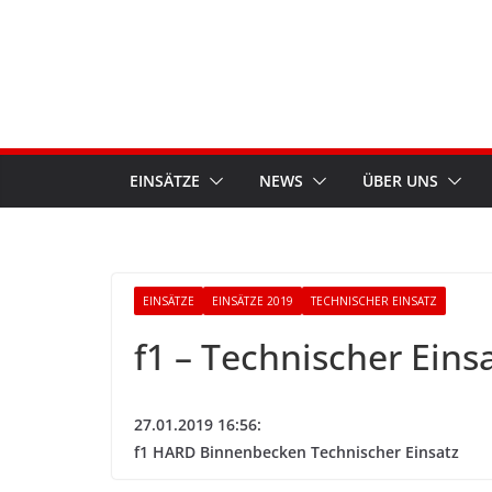
Skip
to
content
EINSÄTZE
NEWS
ÜBER UNS
EINSÄTZE
EINSÄTZE 2019
TECHNISCHER EINSATZ
f1 – Technischer Eins
27.01.2019 16:56:
f1 HARD Binnenbecken Technischer Einsatz