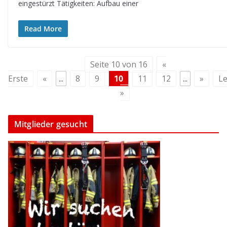
eingestürzt Tätigkeiten: Aufbau einer
Read More
Seite 10 von 16
«
Erste
«
...
8
9
10
11
12
...
»
Le
»
Mitglieder gesucht